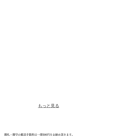
大絵馬
還暦赤守
初
初
穂
穂
料：
料：
2,000
1,500
円
円
病気平癒肌守
合格鉛筆三本組
初
初
穂
穂
料：
料：
1,500
500
円
円
もっと見る
御札・御守の郵送手数料は一律500円をお納め頂きます。