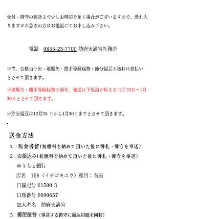
受付・御守の郵送まで少しお時間を頂く場合がございますので、恐れ入
りますがお急ぎの方はお電話にてお申し込み下さい。
電話
0835-23-7700
防府天満宮社務所
※尚、合格当り矢
・破魔矢・熊手等縁起物・節分福豆の送料は着払い
とさせて頂きます。
※破魔矢・熊手等縁起物の頒布、発送は予祝詣が始まる12月25日～1月
30日とさせて頂きます。
※
節分福豆は12月25 日から1月30日までとさせて頂きます。
送金方法
１.
現金書留
(初穂料を納めて頂いた後に御札・御守を奉送）
.
２
お振込み
(初穂料を納めて頂いた後に御札・御守を奉送）
ゆうちょ銀行
店名 159（イチゴキユウ）種目：当座
口座記号 01500-3
口座番号
0000657
加入者名 防府天満宮
.
３
郵便振替
（奉送する御守に振込用紙を同封）