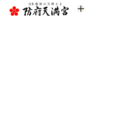
​日本最初の天神さま
神宮大麻
天満宮大麻
初
初
穂
穂
料：
料：
1,000
1,200
円
円
家内安全大麻
商売繁昌大麻
初
初
穂
穂
料：
料：
1,200
1,200
円
円
厄除大麻
家内安全木札