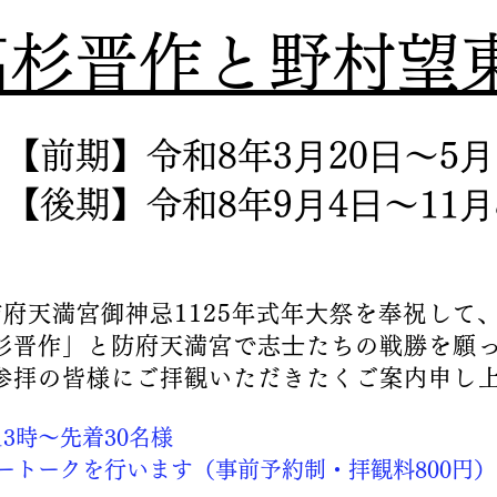
⾼杉晋作と野村望
【前期】令和8年3⽉20⽇〜5⽉
令和8年9⽉4⽇〜11⽉
府天満宮御神忌1125年式年⼤祭を奉祝して
杉晋作」と防府天満宮で志⼠たちの戦勝を願
参拝の皆様にご拝観いただきたくご案内申し
13時～先着30名様
ートークを行います（事前予約制・拝観料800円）