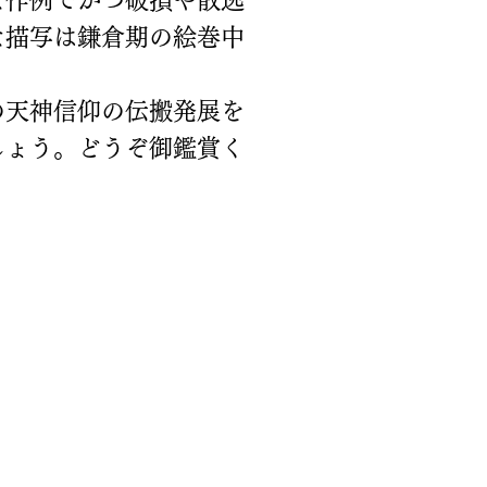
な作例でかつ破損や散逸
な描写は鎌倉期の絵巻中
の天神信仰の伝搬発展を
しょう。どうぞ御鑑賞く