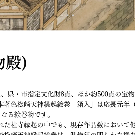
物殿)
、県・市指定文化財8点、ほか約500点の宝
本著色松崎天神縁起絵巻 箱入」は応長元年（1
らなる絵巻物です。
れた社寺縁起の中でも、現存作品数において