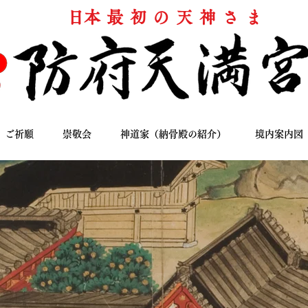
​日本最初の天神さま
ご祈願
崇敬会
神道家（納骨殿の紹介）
境内案内図