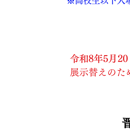
※高校生以下入
令和8年5月2
展示替えのた