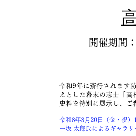
開催期間：
【後期】
令和9年に斎⾏されます防
えとした幕末の志⼠「⾼
史料を特別に展⽰し、ご
令和8年3⽉20⽇（金・祝）
一坂 太郎氏によるギャラリ