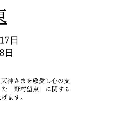
東
17⽇
8⽇
、天神さまを敬愛し⼼の⽀
った「野村望東」に関する
上げます。