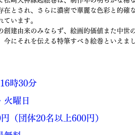
で松崎天神縁起絵巻は、制作年の明らかな稀
存在とされ、さらに濃密で華麗な色彩と的確
れています。
の創建由来のみならず、絵画的価値また中世
、今にそれを伝える特筆すべき絵巻といえま
16時30分
・火曜日
0円（団体20名以上600円）