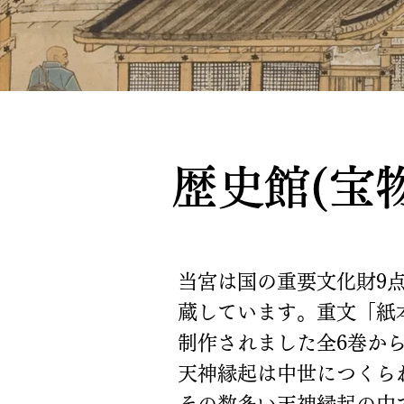
歴史館(宝
当宮は国の重要文化財9点
蔵しています。重文「紙
制作されました全6巻か
天神縁起は中世につくら