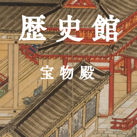
​歴 史 館
宝物殿