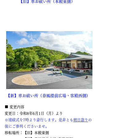
【旧】車お祓い所（本殿東側）
【新】車お祓い所（春風楼前広場・客殿西側)
■ 変更内容
変更日：令和8年6月1日（月）よ
り
※清祓式
を7時より斎行します。
是非とも
朔日詣り
の
後にご参列くださいませ。
移転場所：【旧】本殿東側