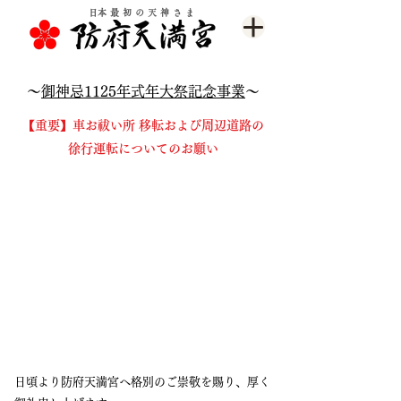
​日本最初の天神さま
～
御神忌1125年式年大祭記念事業
～
【重要】車お祓い所 移転および周辺道路の
徐行運転についてのお願い
日頃より防府天満宮へ格別のご崇敬を賜り、厚く