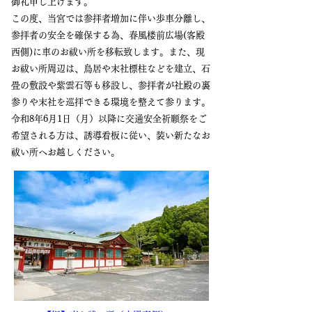
御礼申し上げます。
この度、当宮では参拝者増加に伴い歩車分離し、
参拝者の安全を確保する為、春風楼前広場(客殿
西側)に車のお祓い所を移転致します。また、現
お祓い所周辺は、鳥居や末社標柱などを建立、石
畳の敷設や紫雲石等も移設し、参拝者が社殿の裏
参りや末社を巡拝できる環境を整えて参ります。
令和8年6月1日（月）
以降に交通安全祈願祭をご
希望される方は、誘導看板に従い、装い新たなお
祓い所へお越しください。