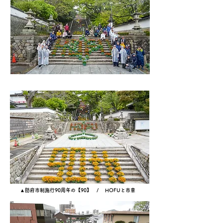
▲防府市制施行90周年の【90】 / HOFUと市章