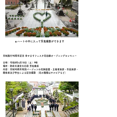
▲ハートの中に入って写真撮影ができます
市制施行90周年記念 幸せますフェスタ花回廊オープニングセレモニー
日時：令和8年4月18日（土）9時
場所：防府天満宮大石段 芳松庵前
内容：市制90周年特別バージョンの花鉢設置・主催者挨拶・市長挨拶・
関係者及び学生による記念撮影 （花の種類はサルビアなど）