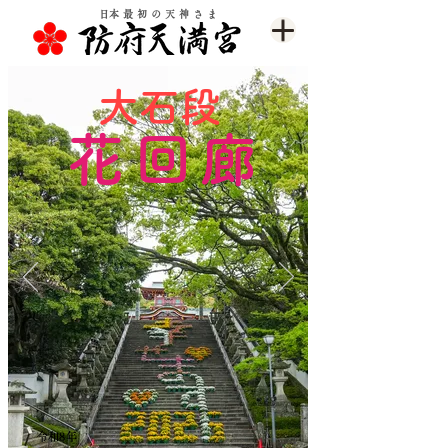
​日本最初の天神さま
大石段
花回廊
令和8年