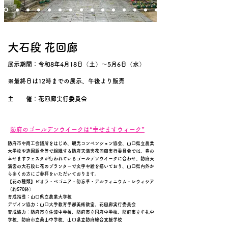
大石段 花回廊
展示期間：令和8年4月18日（土）～5月6日（水）
※最終日は12時までの展示、午後より販売
主 催：花回廊実行委員会
防府のゴールデンウイークは“幸せますウィーク”
防府市や商工会議所をはじめ、観光コンベンション協会、山口県立農業
大学校や造園組合等で組織する防府天満宮花回廊実行委員会では、春の
幸せますフェスタが行われているゴールデンウイークに合わせ、防府天
満宮の大石段に花のプランターで文字や絵を描いており、山口県内外か
ら多くの方にご参拝をいただいております。
【花の種類】ビオラ・ベゴニア・勿忘草・デルフィニウム・レウィシア
（約570鉢）
育成指導：山口県立農業大学校
デザイン協力：山口大学教育学部美術教室、花回廊実行委員会
育成協力：防府市立佐波中学校、防府市立国府中学校、防府市立牟礼中
学校、防府市立桑山中学校、山口県立防府総合支援学校