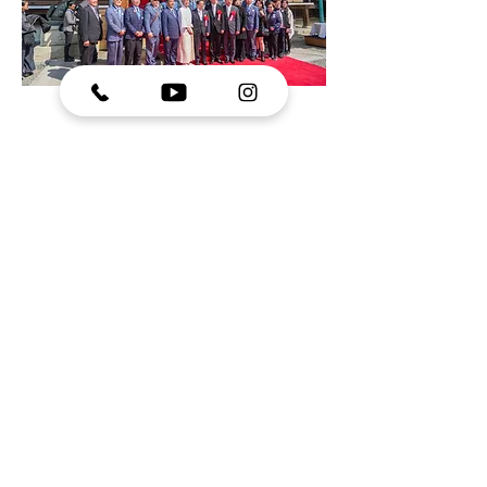
賽銭箱奉納報告会 並びに渡り初め式について
令和7年3月22日、彬子女王殿下御台臨のもと台湾嘉義県製作台
湾産檜賽銭箱奉納報告会並びに渡り初め式が防府商工会議所の
主催で開催されました。
女王殿下は一般社団法人心游舎という団体の講演会開催のため
に心游舎の総裁としての御立場でお越しになられ当宮参集殿に
おいて講師による「心游舎講座」が行われました。
昨年、心游舎から「講演会を防府天満宮で開催させてほしい」
とのお話を頂きました。そこで当宮としては今春に予定してお
りました賽銭箱奉納並びに渡り初め式を心游舎の日程に合わせ
て「彬子女王殿下に奉納式に御参列賜りたい」とお願いしたと
ころ快く御承諾頂き、このような晴れがましい渡り初め式とな
りました。
この記念すべき式典に山口県知事村岡嗣政様、賽銭箱製作に尽
力頂いた嘉義県知事翁章梁様をはじめ関係者の方々、また、時
を同じくして来日された嘉義県農業従事者の皆様、さらには防