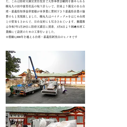
た。これは防府天満宮責任役員で大祭奉賛会顧問を務められる
㈱丸久の田中康男社長の取り計らいで、旧来より親交のある台
湾・嘉義県知事翁章梁様が本事業に賛同下さり嘉義県企業の協
賛のもと実現致しました。㈱丸久はパイナップルをはじめ台湾
との貿易もさかんで、日台友好にも尽力されています。賽銭箱
は令和7年1月29日に防府天満宮に到着。3月6日より岡﨑木材工
業㈱にて設置のための工事行いました。
※樹齢1,000年を越える台湾・嘉義県阿里山のヒノキです