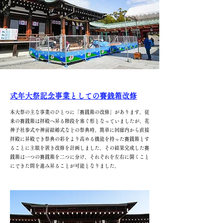
式年大祭記念事業としての賽銭箱改修
本大祭の主な事業のひとつに「賽銭箱の改修」があります。従
来の賽銭箱は拝殿へ昇る階段を塞ぐ形となっていましたが、花
神子社参式や神前結婚式などの祭典時、簡単に回廊内から直接
拝殿に昇殿でき祭典の彩をより高める機能を持った賽銭箱とす
ることに主眼を置き改修を計画しました。その結果完成した賽
銭箱は一つの賽銭箱を二つに分け、それぞれを左右に開くこと
にできた間を進み昇ることが可能となりました。