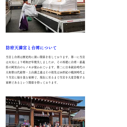
防府天満宮と台湾について
当宮と台湾は歴史的に深い関係を有しております。第一に当宮
は火災により昭和27年焼失しましたが、その再建に台湾・嘉義
県の阿里山のヒノキが使われています。第二に日本統治時代の
大和第11代総督・上山満之進はその祖先は16世紀の戦国時代よ
り当宮に禄を食む家柄で、現在に至るまで当宮を大変崇敬する
家柄であるという関係を持っております。