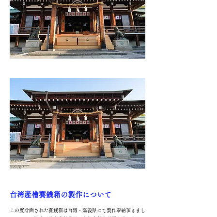
台湾産檜賽銭箱の製作について
この度計画された賽銭箱は台湾・嘉義県にて製作奉納頂きまし