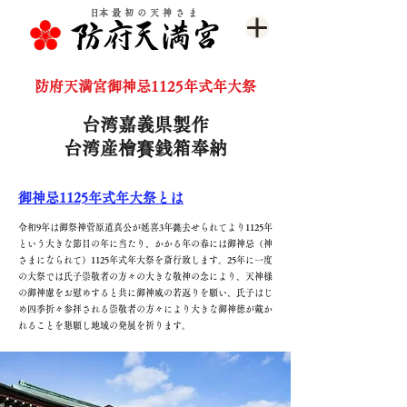
​日本最初の天神さま
防府天満宮御神忌1125年式年大祭
台湾嘉義県製作
台湾産檜賽銭箱奉納
御神忌1125年式年大祭とは
令和9年は御祭神菅原道真公が延喜3年薨去せられてより1125年
という大きな節目の年に当たり、かかる年の春には御神忌（神
さまになられて）1125年式年大祭を斎行致します。25年に一度
の大祭では氏子崇敬者の方々の大きな敬神の念により、天神様
の御神慮をお慰めすると共に御神威の若返りを願い、氏子はじ
め四季折々参拝される崇敬者の方々により大きな御神徳が戴か
れることを懇願し地域の発展を祈ります。